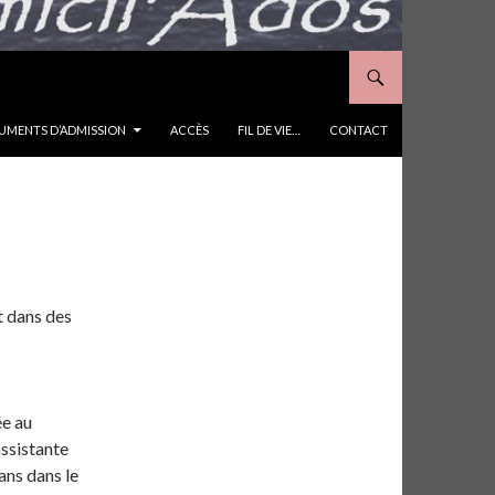
MENTS D’ADMISSION
ACCÈS
FIL DE VIE…
CONTACT
et dans des
ée au
assistante
ans dans le