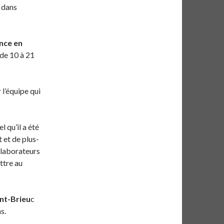
 dans
nce en
 de 10 à 21
 l’équipe qui
 qu’il a été
 et de plus-
ollaborateurs
ttre au
int-Brieu
c
s.