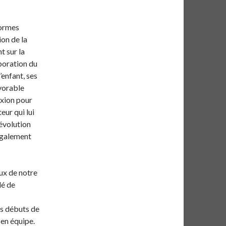
formes
ion de la
t sur la
aboration du
’enfant, ses
avorable
exion pour
eur qui lui
’évolution
également
ux de notre
dé de
les débuts de
 en équipe.