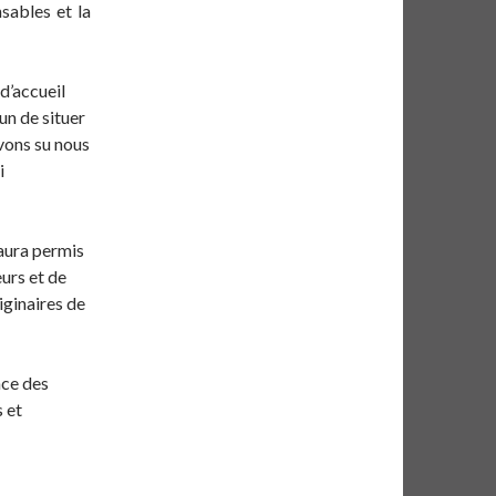
sables et la
d’accueil
un de situer
vons su nous
i
, aura permis
eurs et de
iginaires de
nce des
 et